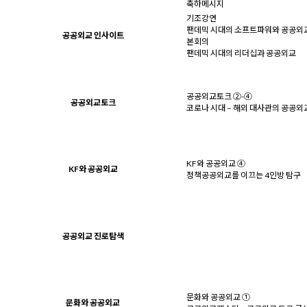
축하메시지
기조강연
팬데믹 시대의 소프트파워와 공공외
공공외교 인사이트
본회의
팬데믹 시대의 리더십과 공공외교
공공외교토크 ②-④
공공외교토크
코로나 시대 – 해외 대사관의 공공외
KF와 공공외교 ④
KF와 공공외교
정책공공외교를 이끄는 4인방 탐구
공공외교 진로탐색
문화와 공공외교 ①
문화와 공공외교