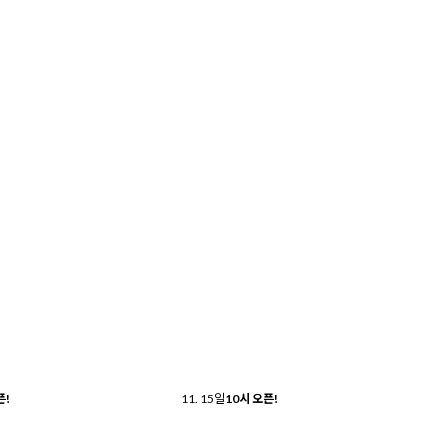
픈!
11. 15
일
10시 오픈!