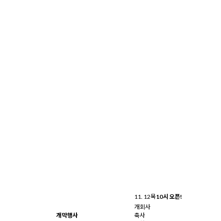
11. 12
목
10시 오픈!
개회사
개막행사
축사