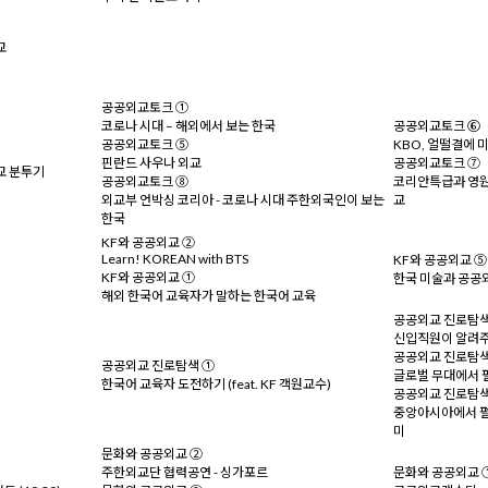
교
공공외교토크 ①
코로나 시대 – 해외에서 보는 한국
공공외교토크 ⑥
공공외교토크 ⑤
KBO, 얼떨결에 
핀란드 사우나 외교
공공외교토크 ⑦
교 분투기
공공외교토크 ⑧
코리안특급과 영원
외교부 언박싱 코리아 - 코로나 시대 주한외국인이 보는
교
한국
KF와 공공외교 ②
Learn! KOREAN with BTS
KF와 공공외교 ⑤
KF와 공공외교 ①
한국 미술과 공공
해외 한국어 교육자가 말하는 한국어 교육
공공외교 진로탐색
신입직원이 알려주
공공외교 진로탐색
공공외교 진로탐색 ①
글로벌 무대에서 펼
한국어 교육자 도전하기 (feat. KF 객원교수)
공공외교 진로탐색
중앙아시아에서 펼
미
문화와 공공외교 ②
주한외교단 협력공연 - 싱가포르
문화와 공공외교 