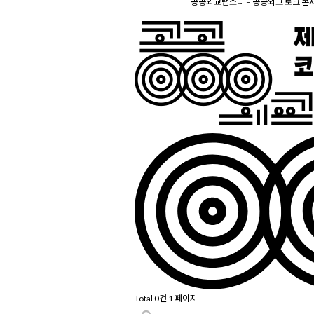
공공외교랩소디 – 공공외교 토크 콘서트 
Total 0건
1 페이지