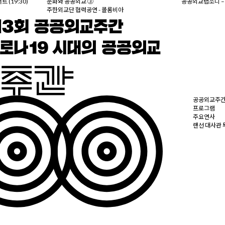
(19:30)
문화와 공공외교 ③
공공외교랩소디 – 
주한외교단 협력공연 - 콜롬비아
공공외교주
프로그램
주요연사
랜선 대사관 