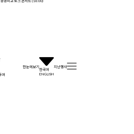
공공외교 토크 콘서트 (16:00)
간
한눈에보기
지난행사
한국어
ENGLISH
투어