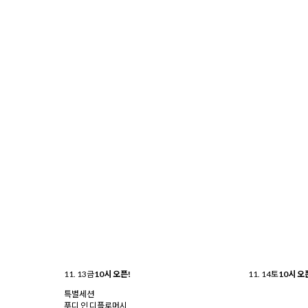
11. 13
금
10시 오픈!
11. 14
토
10시 오
특별세션
푸디 인 디플로머시