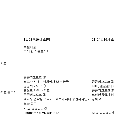
11. 13
금
10시 오픈!
11. 14
토
10시 오
특별세션
푸디 인 디플로머시
공외교
교
공공외교토크 ①
코로나 시대 – 해외에서 보는 한국
공공외교토크 ⑥
공공외교토크 ⑤
KBO, 얼떨결에 
핀란드 사우나 외교
공공외교토크 ⑦
공외교 분투기
공공외교토크 ⑧
코리안특급과 영원
외교부 언박싱 코리아 - 코로나 시대 주한외국인이
공외교
보는 한국
KF와 공공외교 ②
Learn! KOREAN with BTS
KF와 공공외교 