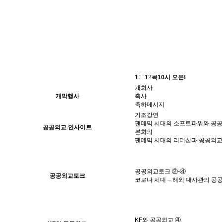
11. 12
목
10시 오픈!
개회사
개막행사
축사
축하메시지
기조강연
팬데믹 시대의 소프트파워와 공
공공외교 인사이트
본회의
팬데믹 시대의 리더십과 공공외
공공외교토크 ②-④
공공외교토크
코로나 시대 – 해외 대사관의 공
KF와 공공외교 ④