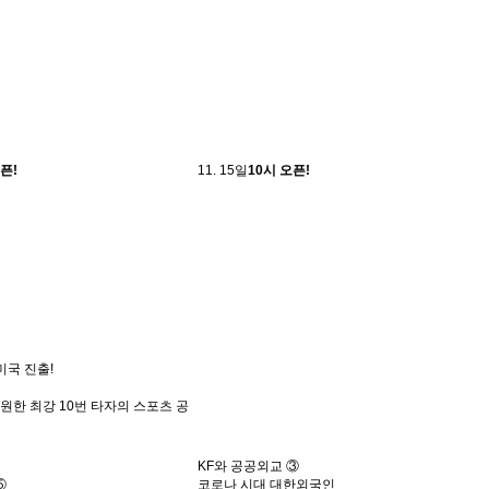
픈!
11. 15
일
10시 오픈!
미국 진출!
한 최강 10번 타자의 스포츠 공
KF와 공공외교 ③
⑤
코로나 시대 대한외국인