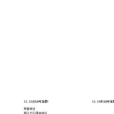
11. 13
금
10시 오픈!
11. 14
토
10시 오
특별세션
푸디 인 디플로머시