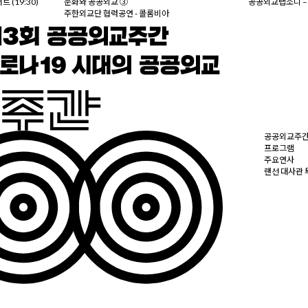
(19:30)
문화와 공공외교 ③
공공외교랩소디 – 
주한외교단 협력공연 - 콜롬비아
공공외교주
프로그램
주요연사
랜선 대사관 