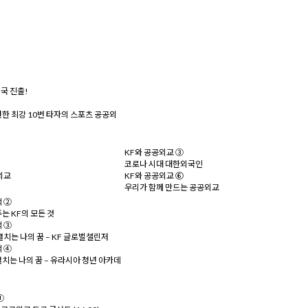
미국 진출!
한 최강 10번 타자의 스포츠 공공외
KF와 공공외교 ③
코로나 시대 대한외국인
외교
KF와 공공외교 ⑥
우리가 함께 만드는 공공외교
 ②
는 KF의 모든 것
 ③
치는 나의 꿈 – KF 글로벌챌린저
 ④
치는 나의 꿈 – 유라시아 청년 아카데
①