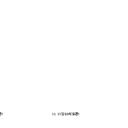
픈!
11. 15
일
10시 오픈!