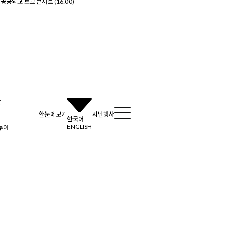
공공외교 토크 콘서트 (16:00)
간
한눈에보기
지난행사
한국어
ENGLISH
투어