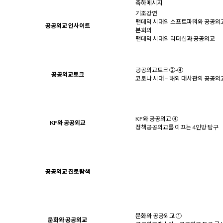
축하메시지
기조강연
팬데믹 시대의 소프트파워와 공공외
공공외교 인사이트
본회의
팬데믹 시대의 리더십과 공공외교
공공외교토크 ②-④
공공외교토크
코로나 시대 – 해외 대사관의 공공외
KF와 공공외교 ④
KF와 공공외교
정책공공외교를 이끄는 4인방 탐구
공공외교 진로탐색
문화와 공공외교 ①
문화와 공공외교