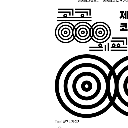
공공외교랩소디 – 공공외교 토크 콘서트 
Total 0건
1 페이지