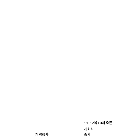
11. 12
목
10시 오픈!
개회사
개막행사
축사