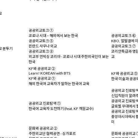
교
공공외교토크 ①
코로나 시대 – 해외에서 보는 한국
공공외교토크 ⑥
공공외교토크 ⑤
KBO, 얼떨결에 
핀란드 사우나 외교
공공외교토크 ⑦
교 분투기
공공외교토크 ⑧
코리안특급과 영원
외교부 언박싱 코리아 - 코로나 시대 주한외국인이 보는
교
한국
KF와 공공외교 ②
Learn! KOREAN with BTS
KF와 공공외교 ⑤
KF와 공공외교 ①
한국 미술과 공공
해외 한국어 교육자가 말하는 한국어 교육
공공외교 진로탐색
신입직원이 알려주
공공외교 진로탐색
공공외교 진로탐색 ①
글로벌 무대에서 펼
한국어 교육자 도전하기 (feat. KF 객원교수)
공공외교 진로탐색
중앙아시아에서 펼
미
문화와 공공외교 ②
주한외교단 협력공연 - 싱가포르
문화와 공공외교 